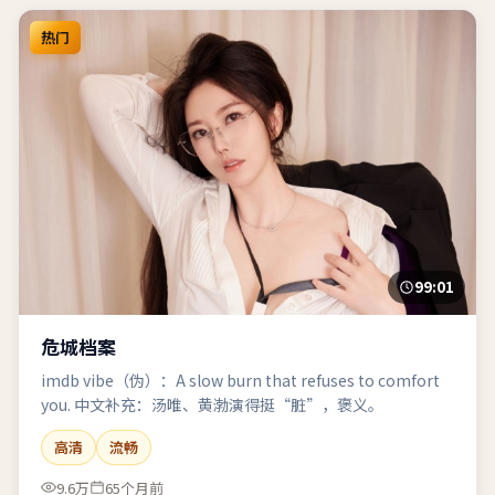
热门
99:01
危城档案
imdb vibe（伪）：A slow burn that refuses to comfort
you. 中文补充：汤唯、黄渤演得挺“脏”，褒义。
高清
流畅
9.6万
65个月前