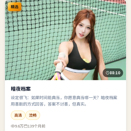
精选
88:10
暗夜档案
设定很飞：如果时间能典当，你愿意典当哪一天？暗夜档案
用喜剧的方式回答，答案不讨喜，但真实。
高清
流畅
9.6万
139个月前