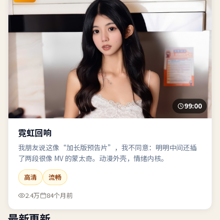
99:00
霓虹回响
我朋友说这像“加长版预告片”，我不同意：明明中间还插
了两段很像 MV 的蒙太奇。动漫外壳，情绪内核。
高清
流畅
2.4万
84个月前
最新更新