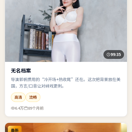
99:35
无名档案
导演郭帆惯用的“冷开场+热收尾”还在。这次把背景放在美
国，方言/口音让对峙戏更刺。
高清
流畅
6.4万
89个月前
最新