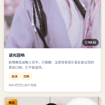
99:41
逆光回响
剧情概括省略三百字。只提醒：注意背景音乐里反复出现的
那段口哨，它不是装饰。
高清
流畅
9.4万
128个月前
精选