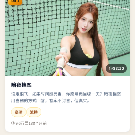
热门
88:10
暗夜档案
设定很飞：如果时间能典当，你愿意典当哪一天？暗夜档案
用喜剧的方式回答，答案不讨喜，但真实。
高清
流畅
9.6万
139个月前