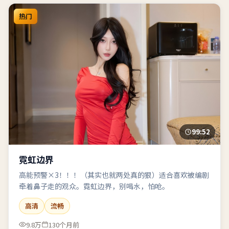
热门
99:52
霓虹边界
高能预警×3！！！（其实也就两处真的狠）适合喜欢被编剧
牵着鼻子走的观众。霓虹边界，别喝水，怕呛。
高清
流畅
9.8万
130个月前