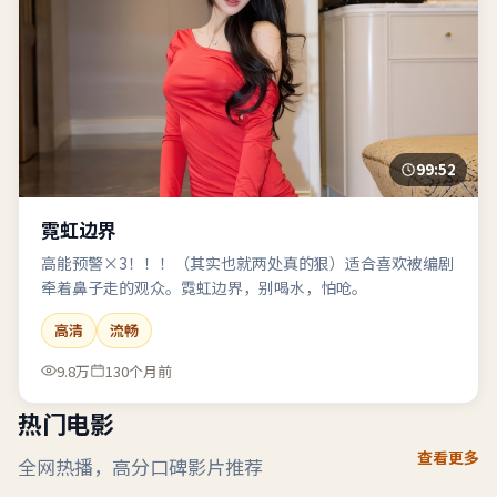
99:52
霓虹边界
高能预警×3！！！（其实也就两处真的狠）适合喜欢被编剧
牵着鼻子走的观众。霓虹边界，别喝水，怕呛。
高清
流畅
9.8万
130个月前
热门电影
查看更多
全网热播，高分口碑影片推荐