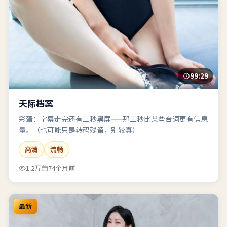
99:29
天际档案
彩蛋：字幕走完还有三秒黑屏——那三秒比某些台词更有信息
量。（也可能只是转码残留，别较真）
高清
流畅
1.2万
74个月前
最新