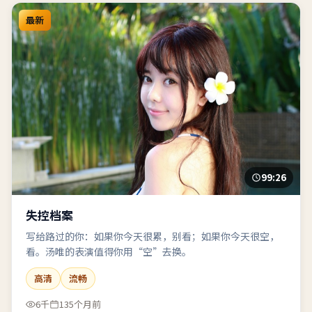
最新
99:26
失控档案
写给路过的你：如果你今天很累，别看；如果你今天很空，
看。汤唯的表演值得你用“空”去换。
高清
流畅
6千
135个月前